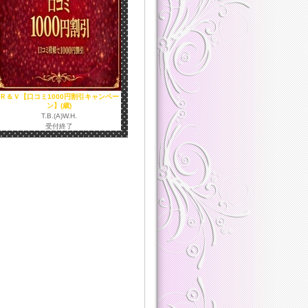
Ｒ＆Ｖ【口コミ1000円割引キャンペー
ン】(歳)
T.B.(A)W.H.
受付終了