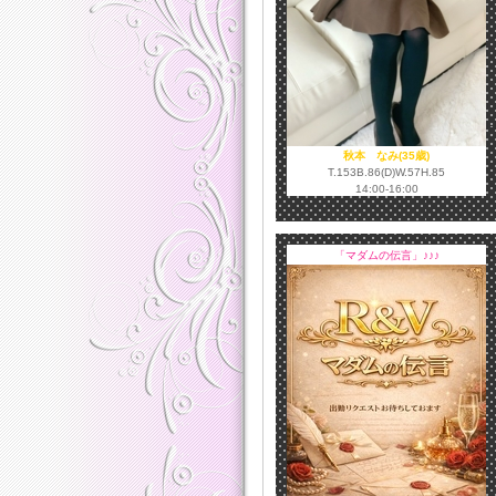
秋本 なみ(35歳)
T.153B.86(D)W.57H.85
14:00-16:00
「マダムの伝言」♪♪♪