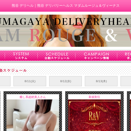
熊谷 デリヘル｜熊谷 デリバリーヘルス マダムルージュ＆ヴィーナス
8/11(火)
8/12(水)
8/13(木)
癒し系超絶美人さん
新規割引