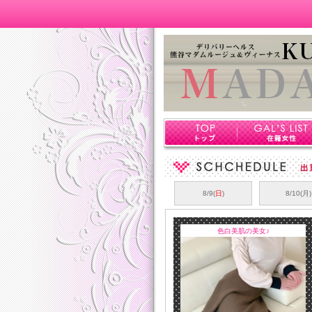
8/9(
日
)
8/10(月)
色白美肌の美女♪