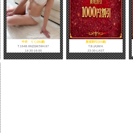
中井 りく(36歳)
新規割引(30歳)
T.164B.86(D)W.59H.87
T.B.(A)W.H.
14:30-16:00
23:30-LAST